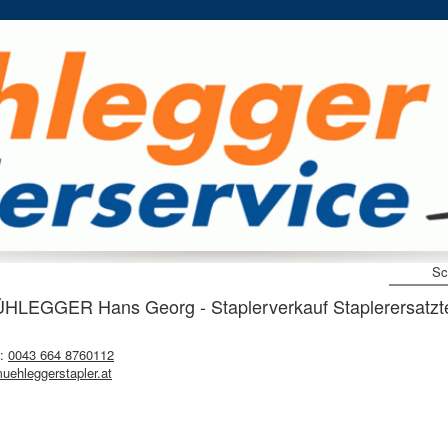
Sc
 MÜHLEGGER Hans Georg - Staplerverkauf Staplerersatzt
e:
0043 664 8760112
ehleggerstapler.at